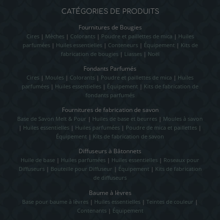
CATÉGORIES DE PRODUITS
Fournitures de Bougies
Cires
|
Mèches
|
Colorants
|
Poudre et paillettes de mica
|
Huiles
parfumées
|
Huiles essentielles
|
Conteneurs
|
Équipement
|
Kits de
fabrication de bougies
|
Liasses
|
Noël
Fondants Parfumés
Cires
|
Moules
|
Colorants
|
Poudre et paillettes de mica
|
Huiles
parfumées
|
Huiles essentielles
|
Équipement
|
Kits de fabrication de
fondants parfumés
Fournitures de fabrication de savon
Base de Savon Melt & Pour
|
Huiles de base et beurres
|
Moules à savon
|
Huiles essentielles
|
Huiles parfumées
|
Poudre de mica et paillettes
|
Équipement
|
Kits de fabrication de savon
Diffuseurs à Bâtonnets
Huile de base
|
Huiles parfumées
|
Huiles essentielles
|
Roseaux pour
Diffuseurs
|
Bouteille pour Diffuseur
|
Équipement
|
Kits de fabrication
de diffuseurs
Baume à lèvres
Base pour baume à lèvres
|
Huiles essentielles
|
Teintes de couleur
|
Contenants
|
Équipement