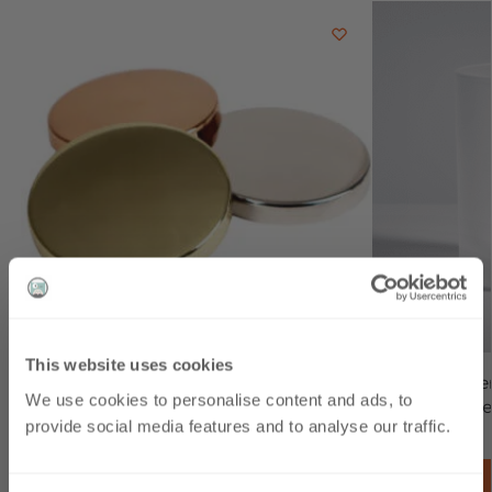
This website uses cookies
Couvercle métal pour récipient 30cl
Bougie Karen
We use cookies to personalise content and ads, to
Verre simple
€
1.75
-10 %
Première
inc. TVA
provide social media features and to analyse our traffic.
€
3.62
inc. TVA
Choix des options
commande