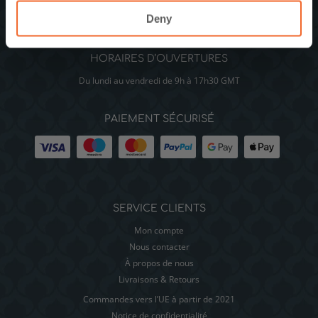
Cosy Owl UK
Deny
Cosy Owl Allemagne
HORAIRES D’OUVERTURES
Du lundi au vendredi de 9h à 17h30 GMT
PAIEMENT SÉCURISÉ
SERVICE CLIENTS
Mon compte
Nous contacter
À propos de nous
Livraisons & Retours
Commandes vers l’UE à partir de 2021
Notice de confidentialité