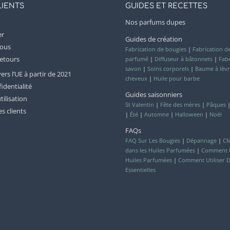
LIENTS
GUIDES ET RECETTES
Nos parfums dupes
er
Guides de création
nous
Fabrication de bougies
|
Fabrication d
Retours
parfumé
|
Diffuseur à bâtonnets
|
Fabr
savon
|
Soins corporels
|
Baume à lèvr
s l’UE à partir de 2021
cheveux
|
Huile pour barbe
identialité
Guides saisonniers
tilisation
St Valentin
|
Fête des mères
|
Pâques
es clients
|
Été
|
Automne
|
Halloween
|
Noël
FAQs
FAQ Sur Les Bougies
|
Dépannage
|
CM
dans les Huiles Parfumées
|
Comment Ut
Huiles Parfumées
|
Comment Utiliser D
Essentielles