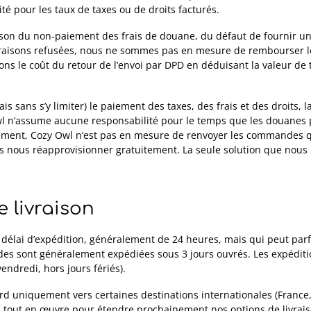
é pour les taux de taxes ou de droits facturés.
ison du non-paiement des frais de douane, du défaut de fournir 
vraisons refusées, nous ne sommes pas en mesure de rembourser le 
s le coût du retour de l’envoi par DPD en déduisant la valeur de 
s sans s’y limiter) le paiement des taxes, des frais et des droits, l
wl n’assume aucune responsabilité pour le temps que les douanes
ement, Cozy Owl n’est pas en mesure de renvoyer les commandes q
s nous réapprovisionner gratuitement. La seule solution que nous
e livraison
e délai d’expédition, généralement de 24 heures, mais qui peut parf
s sont généralement expédiées sous 3 jours ouvrés.
Les expéditi
endredi, hors jours fériés).
rd uniquement vers certaines destinations internationales (France
s tout en œuvre pour étendre prochainement nos options de livrais