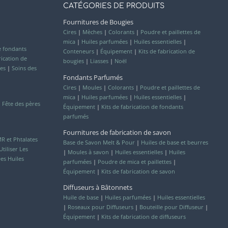
CATÉGORIES DE PRODUITS
Fournitures de Bougies
Cires
|
Mèches
|
Colorants
|
Poudre et paillettes de
mica
|
Huiles parfumées
|
Huiles essentielles
|
e fondants
Conteneurs
|
Équipement
|
Kits de fabrication de
ication de
bougies
|
Liasses
|
Noël
es
|
Soins des
Fondants Parfumés
Cires
|
Moules
|
Colorants
|
Poudre et paillettes de
mica
|
Huiles parfumées
|
Huiles essentielles
|
|
Fête des pères
Équipement
|
Kits de fabrication de fondants
parfumés
Fournitures de fabrication de savon
R et Phtalates
Base de Savon Melt & Pour
|
Huiles de base et beurres
iliser Les
|
Moules à savon
|
Huiles essentielles
|
Huiles
es Huiles
parfumées
|
Poudre de mica et paillettes
|
Équipement
|
Kits de fabrication de savon
Diffuseurs à Bâtonnets
Huile de base
|
Huiles parfumées
|
Huiles essentielles
|
Roseaux pour Diffuseurs
|
Bouteille pour Diffuseur
|
Équipement
|
Kits de fabrication de diffuseurs