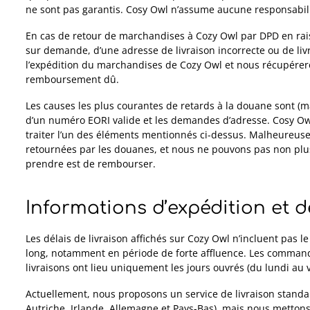
ne sont pas garantis. Cosy Owl n’assume aucune responsabilit
En cas de retour de marchandises à Cozy Owl par DPD en ra
sur demande, d’une adresse de livraison incorrecte ou de li
l’expédition du marchandises de Cozy Owl et nous récupéreron
remboursement dû.
Les causes les plus courantes de retards à la douane sont (mai
d’un numéro EORI valide et les demandes d’adresse. Cosy O
traiter l’un des éléments mentionnés ci-dessus. Malheureus
retournées par les douanes, et nous ne pouvons pas non plu
prendre est de rembourser.
Informations d’expédition et d
Les délais de livraison affichés sur Cozy Owl n’incluent pas l
long, notamment en période de forte affluence.
Les commande
livraisons ont lieu uniquement les jours ouvrés (du lundi au v
Actuellement, nous proposons un service de livraison standa
Autriche, Irlande, Allemagne et Pays-Bas), mais nous metton