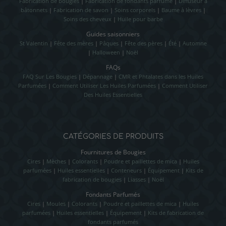
Fabrication de bougies
|
Fabrication de fondants parfumé
|
Diffuseur à
bâtonnets
|
Fabrication de savon
|
Soins corporels
|
Baume à lèvres
|
Soins des cheveux
|
Huile pour barbe
Guides saisonniers
St Valentin
|
Fête des mères
|
Pâques
|
Fête des pères
|
Été
|
Automne
|
Halloween
|
Noël
FAQs
FAQ Sur Les Bougies
|
Dépannage
|
CMR et Phtalates dans les Huiles
Parfumées
|
Comment Utiliser Les Huiles Parfumées
|
Comment Utiliser
Des Huiles Essentielles
CATÉGORIES DE PRODUITS
Fournitures de Bougies
Cires
|
Mèches
|
Colorants
|
Poudre et paillettes de mica
|
Huiles
parfumées
|
Huiles essentielles
|
Conteneurs
|
Équipement
|
Kits de
fabrication de bougies
|
Liasses
|
Noël
Fondants Parfumés
Cires
|
Moules
|
Colorants
|
Poudre et paillettes de mica
|
Huiles
parfumées
|
Huiles essentielles
|
Équipement
|
Kits de fabrication de
fondants parfumés