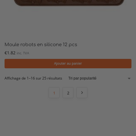
Moule robots en silicone 12 pcs
€
1.82
inc. TVA
Ajouter au panier
Affichage de 1–16 sur 25 résultats
1
2