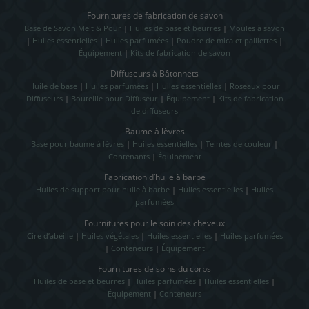
Fournitures de fabrication de savon
Base de Savon Melt & Pour
|
Huiles de base et beurres
|
Moules à savon
|
Huiles essentielles
|
Huiles parfumées
|
Poudre de mica et paillettes
|
Équipement
|
Kits de fabrication de savon
Diffuseurs à Bâtonnets
Huile de base
|
Huiles parfumées
|
Huiles essentielles
|
Roseaux pour
Diffuseurs
|
Bouteille pour Diffuseur
|
Équipement
|
Kits de fabrication
de diffuseurs
Baume à lèvres
Base pour baume à lèvres
|
Huiles essentielles
|
Teintes de couleur
|
Contenants
|
Équipement
Fabrication d’huile à barbe
Huiles de support pour huile à barbe
|
Huiles essentielles
|
Huiles
parfumées
Fournitures pour le soin des cheveux
Cire d’abeille
|
Huiles végétales
|
Huiles essentielles
|
Huiles parfumées
|
Conteneurs
|
Équipement
Fournitures de soins du corps
Huiles de base et beurres
|
Huiles parfumées
|
Huiles essentielles
|
Équipement
|
Conteneurs