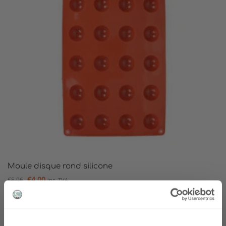
Moule disque rond silicone
€
4.00
€
5.96
inc. TVA
Ajouter au panier