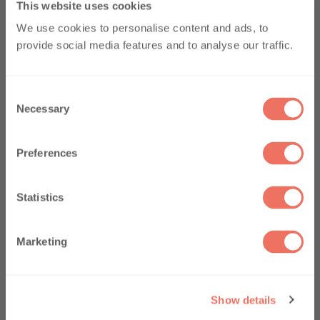
This website uses cookies
-33%
We use cookies to personalise content and ads, to
-10 %
Première
provide social media features and to analyse our traffic.
commande
C
Abonnez-vous pour bénéficier de 10 % de
Necessary
o
réduction sur votre première commande.
Nous vous tiendrons informé(e) des offres,
n
des réductions et des guides.
s
Preferences
Premier nom
e
n
t
Statistics
S
e
Marketing
l
e
Je m'abonne
c
Show details
t
Non, merci
Moule en forme de ruche en silicone
i