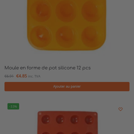
Moule en forme de pot silicone 12 pcs
€
4.85
€
6.91
inc. TVA
Ajouter au panier
-33%