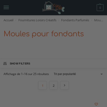
0
Accueil
Fournitures Loisirs Créatifs
Fondants Parfumés
Moules pour fondants
/
/
/
Moules pour fondants
SHOW FILTERS
Affichage de 1–16 sur 25 résultats
1
2