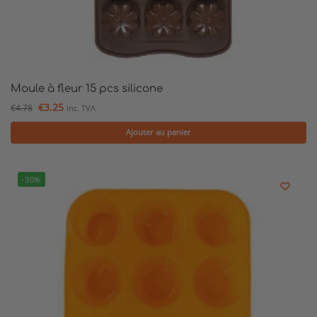
Moule à fleur 15 pcs silicone
€
3.25
€
4.78
inc. TVA
Ajouter au panier
-30%