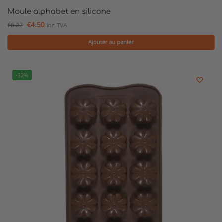
Moule alphabet en silicone
€
4.50
€
6.22
inc. TVA
Ajouter au panier
-32%