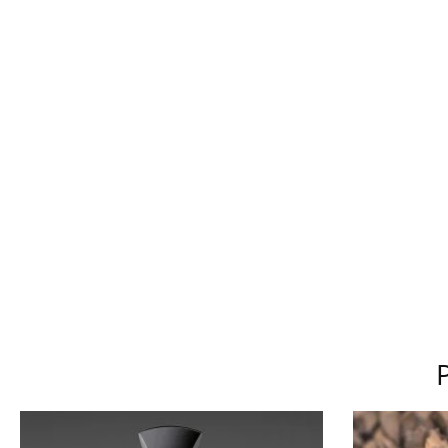
SITE
D
Exclu
maintenant