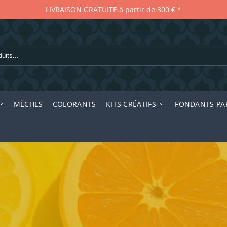
LIVRAISON GRATUITE à partir de 300 € *
R
MÈCHES
COLORANTS
KITS CRÉATIFS
FONDANTS PA