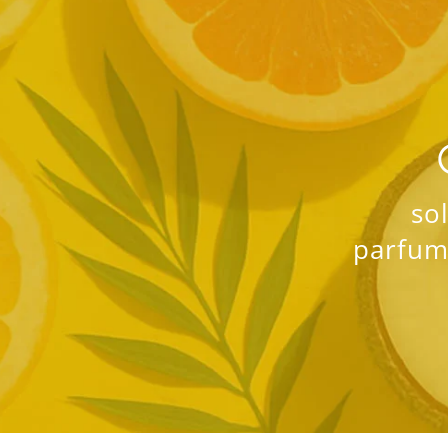
so
parfums