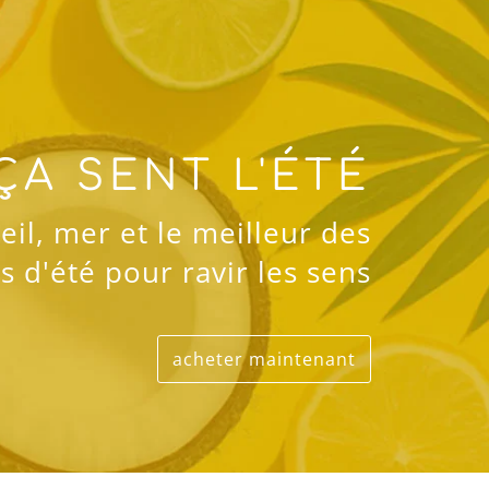
ÇA SENT L'ÉTÉ
leil, mer et le meilleur des
 d'été pour ravir les sens
acheter maintenant