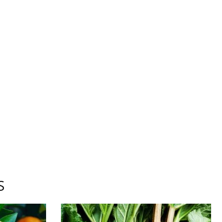
ÉRIEL
ES
ffrons
es pour nos
S