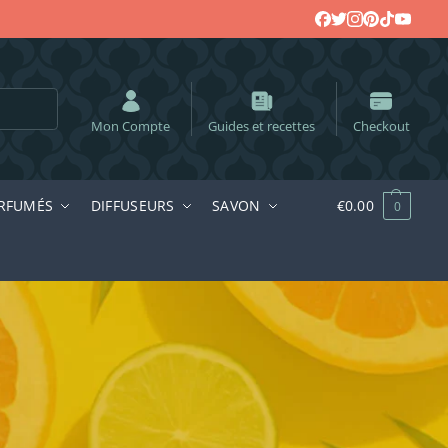
echerche
Mon Compte
Guides et recettes
Checkout
RFUMÉS
DIFFUSEURS
SAVON
€
0.00
0