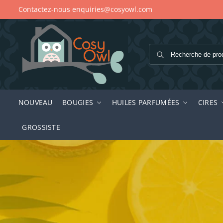
Contactez-nous enquiries@cosyowl.com
NOUVEAU
BOUGIES
HUILES PARFUMÉES
CIRES
GROSSISTE