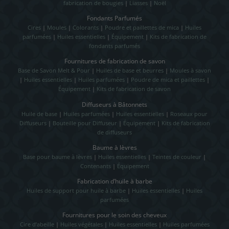
fabrication de bougies
|
Liasses
|
Noël
Fondants Parfumés
Cires
|
Moules
|
Colorants
|
Poudre et paillettes de mica
|
Huiles
parfumées
|
Huiles essentielles
|
Équipement
|
Kits de fabrication de
fondants parfumés
Fournitures de fabrication de savon
Base de Savon Melt & Pour
|
Huiles de base et beurres
|
Moules à savon
|
Huiles essentielles
|
Huiles parfumées
|
Poudre de mica et paillettes
|
Équipement
|
Kits de fabrication de savon
Diffuseurs à Bâtonnets
Huile de base
|
Huiles parfumées
|
Huiles essentielles
|
Roseaux pour
Diffuseurs
|
Bouteille pour Diffuseur
|
Équipement
|
Kits de fabrication
de diffuseurs
Baume à lèvres
Base pour baume à lèvres
|
Huiles essentielles
|
Teintes de couleur
|
Contenants
|
Équipement
Fabrication d’huile à barbe
Huiles de support pour huile à barbe
|
Huiles essentielles
|
Huiles
parfumées
Fournitures pour le soin des cheveux
Cire d’abeille
|
Huiles végétales
|
Huiles essentielles
|
Huiles parfumées