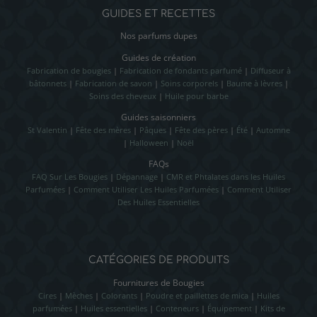
GUIDES ET RECETTES
Nos parfums dupes
Guides de création
Fabrication de bougies
|
Fabrication de fondants parfumé
|
Diffuseur à
bâtonnets
|
Fabrication de savon
|
Soins corporels
|
Baume à lèvres
|
Soins des cheveux
|
Huile pour barbe
Guides saisonniers
St Valentin
|
Fête des mères
|
Pâques
|
Fête des pères
|
Été
|
Automne
|
Halloween
|
Noël
FAQs
FAQ Sur Les Bougies
|
Dépannage
|
CMR et Phtalates dans les Huiles
Parfumées
|
Comment Utiliser Les Huiles Parfumées
|
Comment Utiliser
Des Huiles Essentielles
CATÉGORIES DE PRODUITS
Fournitures de Bougies
Cires
|
Mèches
|
Colorants
|
Poudre et paillettes de mica
|
Huiles
parfumées
|
Huiles essentielles
|
Conteneurs
|
Équipement
|
Kits de