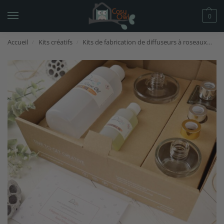
0
Accueil
Kits créatifs
Kits de fabrication de diffuseurs à roseaux
Ki
/
/