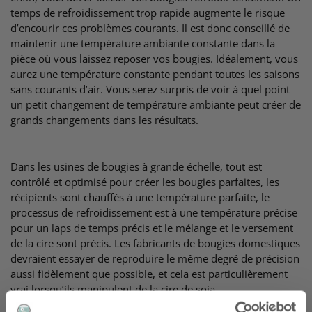
temps de refroidissement trop rapide augmente le risque
d’encourir ces problèmes courants. Il est donc conseillé de
maintenir une température ambiante constante dans la
pièce où vous laissez reposer vos bougies. Idéalement, vous
aurez une température constante pendant toutes les saisons
sans courants d’air. Vous serez surpris de voir à quel point
un petit changement de température ambiante peut créer de
grands changements dans les résultats.
Dans les usines de bougies à grande échelle, tout est
contrôlé et optimisé pour créer les bougies parfaites, les
récipients sont chauffés à une température parfaite, le
processus de refroidissement est à une température précise
pour un laps de temps précis et le mélange et le versement
de la cire sont précis. Les fabricants de bougies domestiques
devraient essayer de reproduire le même degré de précision
aussi fidèlement que possible, et cela est particulièrement
vrai lorsqu’ils manipulent de la cire de soja.