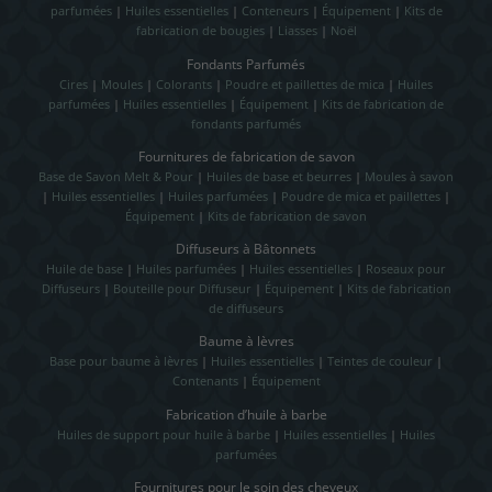
parfumées
|
Huiles essentielles
|
Conteneurs
|
Équipement
|
Kits de
fabrication de bougies
|
Liasses
|
Noël
Fondants Parfumés
Cires
|
Moules
|
Colorants
|
Poudre et paillettes de mica
|
Huiles
parfumées
|
Huiles essentielles
|
Équipement
|
Kits de fabrication de
fondants parfumés
Fournitures de fabrication de savon
Base de Savon Melt & Pour
|
Huiles de base et beurres
|
Moules à savon
|
Huiles essentielles
|
Huiles parfumées
|
Poudre de mica et paillettes
|
Équipement
|
Kits de fabrication de savon
Diffuseurs à Bâtonnets
Huile de base
|
Huiles parfumées
|
Huiles essentielles
|
Roseaux pour
Diffuseurs
|
Bouteille pour Diffuseur
|
Équipement
|
Kits de fabrication
de diffuseurs
Baume à lèvres
Base pour baume à lèvres
|
Huiles essentielles
|
Teintes de couleur
|
Contenants
|
Équipement
Fabrication d’huile à barbe
Huiles de support pour huile à barbe
|
Huiles essentielles
|
Huiles
parfumées
Fournitures pour le soin des cheveux