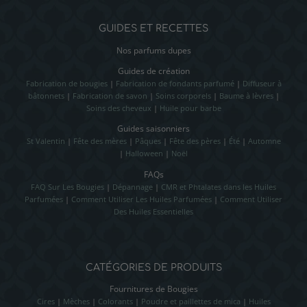
GUIDES ET RECETTES
Nos parfums dupes
Guides de création
Fabrication de bougies
|
Fabrication de fondants parfumé
|
Diffuseur à
bâtonnets
|
Fabrication de savon
|
Soins corporels
|
Baume à lèvres
|
Soins des cheveux
|
Huile pour barbe
Guides saisonniers
St Valentin
|
Fête des mères
|
Pâques
|
Fête des pères
|
Été
|
Automne
|
Halloween
|
Noël
FAQs
FAQ Sur Les Bougies
|
Dépannage
|
CMR et Phtalates dans les Huiles
Parfumées
|
Comment Utiliser Les Huiles Parfumées
|
Comment Utiliser
Des Huiles Essentielles
CATÉGORIES DE PRODUITS
Fournitures de Bougies
Cires
|
Mèches
|
Colorants
|
Poudre et paillettes de mica
|
Huiles