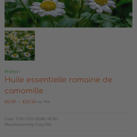
Promo !
Huile essentielle romaine de
camomille
€
0.00
–
€
20.56
inc. TVA
Code: TCDL-CESS-BOWL-NCRO
Manufactured by: Cosy Owl