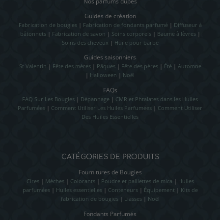
Nos parfums dupes
Guides de création
Fabrication de bougies
|
Fabrication de fondants parfumé
|
Diffuseur à
bâtonnets
|
Fabrication de savon
|
Soins corporels
|
Baume à lèvres
|
Soins des cheveux
|
Huile pour barbe
Guides saisonniers
St Valentin
|
Fête des mères
|
Pâques
|
Fête des pères
|
Été
|
Automne
|
Halloween
|
Noël
FAQs
FAQ Sur Les Bougies
|
Dépannage
|
CMR et Phtalates dans les Huiles
Parfumées
|
Comment Utiliser Les Huiles Parfumées
|
Comment Utiliser
Des Huiles Essentielles
CATÉGORIES DE PRODUITS
Fournitures de Bougies
Cires
|
Mèches
|
Colorants
|
Poudre et paillettes de mica
|
Huiles
parfumées
|
Huiles essentielles
|
Conteneurs
|
Équipement
|
Kits de
fabrication de bougies
|
Liasses
|
Noël
Fondants Parfumés