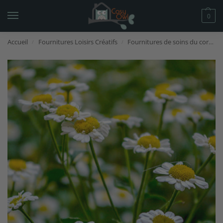
0
Accueil
Fournitures Loisirs Créatifs
Fournitures de soins du corps
/
/