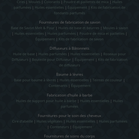
Cires
|
Moules
|
Colorants
|
Poudre et paillettes de mica
|
Huiles
parfumées
|
Huiles essentielles
|
Équipement
|
Kits de fabrication de
fondants parfumés
Fournitures de fabrication de savon
Base de Savon Melt & Pour
|
Huiles de base et beurres
|
Moules à savon
|
Huiles essentielles
|
Huiles parfumées
|
Poudre de mica et paillettes
|
Équipement
|
Kits de fabrication de savon
Diffuseurs à Bâtonnets
Huile de base
|
Huiles parfumées
|
Huiles essentielles
|
Roseaux pour
Diffuseurs
|
Bouteille pour Diffuseur
|
Équipement
|
Kits de fabrication
de diffuseurs
Baume à lèvres
Base pour baume à lèvres
|
Huiles essentielles
|
Teintes de couleur
|
Contenants
|
Équipement
Fabrication d’huile à barbe
Huiles de support pour huile à barbe
|
Huiles essentielles
|
Huiles
parfumées
Fournitures pour le soin des cheveux
Cire d’abeille
|
Huiles végétales
|
Huiles essentielles
|
Huiles parfumées
|
Conteneurs
|
Équipement
Fournitures de soins du corps