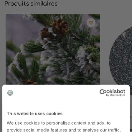
Produits similaires
This website uses cookies
Huile parfumée Pin d’hiver
Bougie biod
We use cookies to personalise content and ads, to
scintillant
-10 %
Première
€
2.60
–
€
1,340.62
inc. TVA
provide social media features and to analyse our traffic.
€
2.72
–
€
6.0