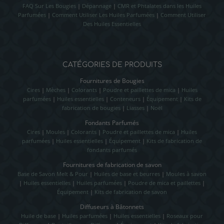
FAQ Sur Les Bougies
|
Dépannage
|
CMR et Phtalates dans les Huiles
Parfumées
|
Comment Utiliser Les Huiles Parfumées
|
Comment Utiliser
Des Huiles Essentielles
CATÉGORIES DE PRODUITS
Fournitures de Bougies
Cires
|
Mèches
|
Colorants
|
Poudre et paillettes de mica
|
Huiles
parfumées
|
Huiles essentielles
|
Conteneurs
|
Équipement
|
Kits de
fabrication de bougies
|
Liasses
|
Noël
Fondants Parfumés
Cires
|
Moules
|
Colorants
|
Poudre et paillettes de mica
|
Huiles
parfumées
|
Huiles essentielles
|
Équipement
|
Kits de fabrication de
fondants parfumés
Fournitures de fabrication de savon
Base de Savon Melt & Pour
|
Huiles de base et beurres
|
Moules à savon
|
Huiles essentielles
|
Huiles parfumées
|
Poudre de mica et paillettes
|
Équipement
|
Kits de fabrication de savon
Diffuseurs à Bâtonnets
Huile de base
|
Huiles parfumées
|
Huiles essentielles
|
Roseaux pour