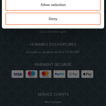
dépensez plus de €25.
Politique de confidentialité
.
Neutrino Retail Ltd. 20-28 Albert Road, Braintree, Essex CM7 3JQ,
Allow selection
UK
t: +44 1376 560 348
Deny
e:
enquiries@cosyowl.com
Cosy Owl UK
Cosy Owl Allemagne
HORAIRES D’OUVERTURES
Du lundi au vendredi de 9h à 17h30 GMT
PAIEMENT SÉCURISÉ
SERVICE CLIENTS
Mon compte