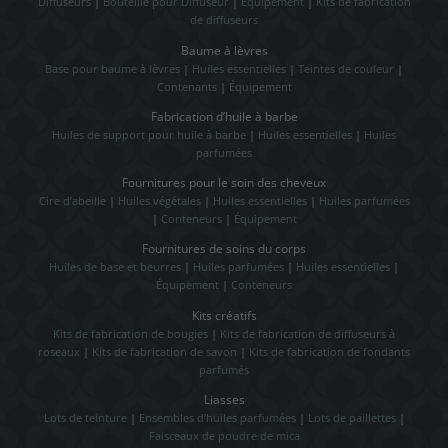
Diffuseurs
|
Bouteille pour Diffuseur
|
Équipement
|
Kits de fabrication
de diffuseurs
Baume à lèvres
Base pour baume à lèvres
|
Huiles essentielles
|
Teintes de couleur
|
Contenants
|
Équipement
Fabrication d’huile à barbe
Huiles de support pour huile à barbe
|
Huiles essentielles
|
Huiles
parfumées
Fournitures pour le soin des cheveux
Cire d’abeille
|
Huiles végétales
|
Huiles essentielles
|
Huiles parfumées
|
Conteneurs
|
Équipement
Fournitures de soins du corps
Huiles de base et beurres
|
Huiles parfumées
|
Huiles essentielles
|
Équipement
|
Conteneurs
Kits créatifs
Kits de fabrication de bougies
|
Kits de fabrication de diffuseurs à
roseaux
|
Kits de fabrication de savon
|
Kits de fabrication de fondants
parfumés
Liasses
Lots de teinture
|
Ensembles d’huiles parfumées
|
Lots de paillettes
|
Faisceaux de poudre de mica