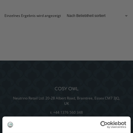
Einzelnes Ergebnis wird angezeigt
COSY OWL
Neutrino Retail Ltd. 20-28 Albert Road, Braintree, Essex CM7 3JQ,
UK
t: +44 1376 560 348
e:
enquiries@cosyowl.com
Cosy Owl UK
Cosy Owl Frankreich