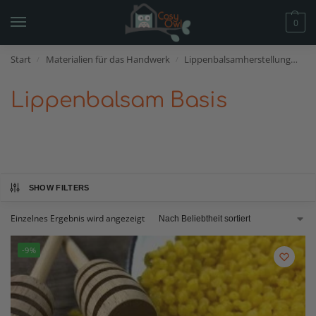
0
Start
Materialien für das Handwerk
Lippenbalsamherstellung
Li
/
/
Lippenbalsam Basis
SHOW FILTERS
Einzelnes Ergebnis wird angezeigt
-9%