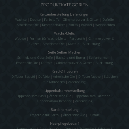
PRODUKTKATEGORIEN
Kerzenherstellung Lieferungen
Wachse
|
Dochte
|
Farbstoffe
|
Glimmerpulver & Glitter
|
Duftöle
|
Ätherische Öle
|
Kerzenbehälter
|
Extras
|
Bündel
|
Weihnachten
Wachs-Melts
Wachse
|
Formen für Wachs-Melts
|
Farbstoffe
|
Glimmerpulver &
Glitzer
|
Ätherische Öle
|
Duftöle
|
Ausrüstung
Seife Selber Machen
Schmelz und Guss-Seife
|
Basisöle und Butter
|
Seifenformen
|
Essentielle Öle
|
Duftöle
|
Glimmerpulver & Glitter
|
Ausrüstung
Reed-Diffusoren
Diffusor Basisöl
|
Duftöle
|
Ätherische Öle
|
Diffusorflasche
|
Stäbchen
für Diffusoren
|
Ausrüstung
Lippenbalsamherstellung
Lippenbalsam Basis
|
Ätherische Öle
|
Lippenbalsam Farbtöne
|
Lippenbalsam-Behälter
|
Ausrüstung
Bartölherstellung
Trägeröle für Bartöl
|
Ätherische Öle
|
Duftöle
Haarpflegebedarf
Bienenwachs
|
Ätherische Öle
|
Duftöle
|
Trägeröle
|
Behälter
|