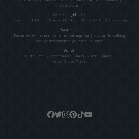
Ausrüstung
Körperpflegebedarf
Basisöle und Butter
|
Behälter
|
Duftöle
|
Ätherische Öle
|
Ausrüstung
Bastelsets
Kerzen Selbermachen
|
Seifenherstellungs-Kits
|
Kits zur Herstellung
von Wachsschmelzen
|
Diffusor-Bausätze
Bündel
Duftöl-Sets
|
Glimmerpulver-Bündel
|
Glitzer-Bündel
|
Kerzenfarbstoffpaket