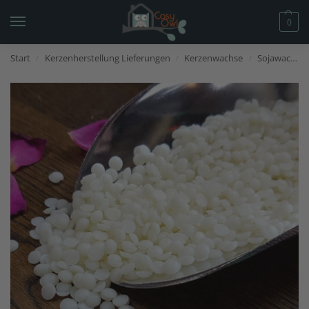
0
Start
Kerzenherstellung Lieferungen
Kerzenwachse
Sojawachs Kaufen
/
/
/