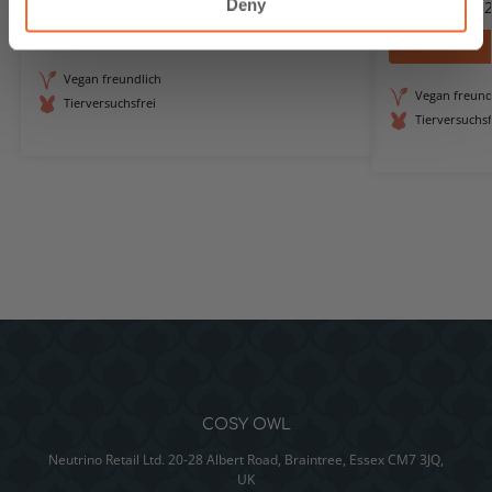
Deny
€
7.69
–
€
127.
Benachrichtigt werden
Vegan freundlich
Vegan freund
Tierversuchsfrei
Tierversuchsf
COSY OWL
Neutrino Retail Ltd. 20-28 Albert Road, Braintree, Essex CM7 3JQ,
UK