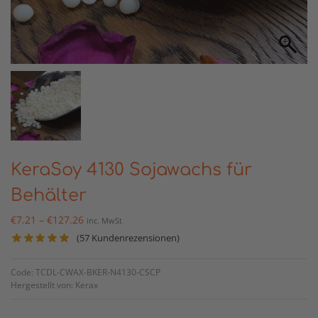
KeraSoy 4130 Sojawachs für
Behälter
€
7.21
–
€
127.26
inc. MwSt
(
57
Kundenrezensionen)
Code: TCDL-CWAX-BKER-N4130-CSCP
Hergestellt von: Kerax