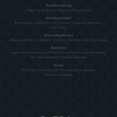
Bartölherstellung
Trägeröle für Bartöl
|
Ätherische Öle
|
Duftöle
Haarpflegebedarf
Bienenwachs
|
Ätherische Öle
|
Duftöle
|
Trägeröle
|
Behälter
|
Ausrüstung
Körperpflegebedarf
Basisöle und Butter
|
Behälter
|
Duftöle
|
Ätherische Öle
|
Ausrüstung
Bastelsets
Kerzen Selbermachen
|
Seifenherstellungs-Kits
|
Kits zur Herstellung
von Wachsschmelzen
|
Diffusor-Bausätze
Bündel
Duftöl-Sets
|
Glimmerpulver-Bündel
|
Glitzer-Bündel
|
Kerzenfarbstoffpaket