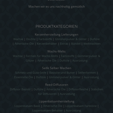
Machen wir es uns nachhaltig gemütlich
PRODUKTKATEGORIEN
Kerzenherstellung Lieferungen
Wachse
|
Dochte
|
Farbstoffe
|
Glimmerpulver & Glitter
|
Duftöle
|
Ätherische Öle
|
Kerzenbehälter
|
Extras
|
Bündel
|
Weihnachten
Wachs-Melts
Wachse
|
Formen für Wachs-Melts
|
Farbstoffe
|
Glimmerpulver &
Glitzer
|
Ätherische Öle
|
Duftöle
|
Ausrüstung
Seife Selber Machen
Schmelz und Guss-Seife
|
Basisöle und Butter
|
Seifenformen
|
Essentielle Öle
|
Duftöle
|
Glimmerpulver & Glitter
|
Ausrüstung
Reed-Diffusoren
Diffusor Basisöl
|
Duftöle
|
Ätherische Öle
|
Diffusorflasche
|
Stäbchen
für Diffusoren
|
Ausrüstung
Lippenbalsamherstellung
Lippenbalsam Basis
|
Ätherische Öle
|
Lippenbalsam Farbtöne
|
Lippenbalsam-Behälter
|
Ausrüstung