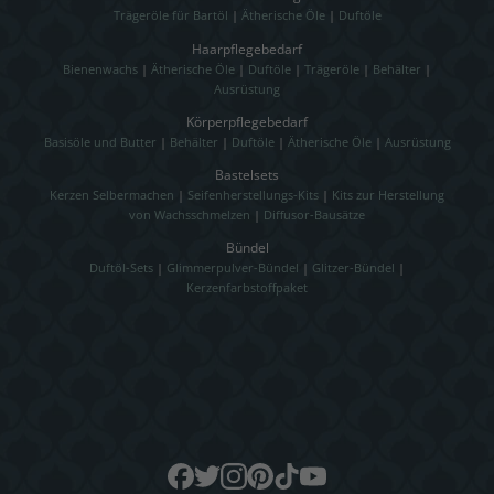
Trägeröle für Bartöl
|
Ätherische Öle
|
Duftöle
Haarpflegebedarf
Bienenwachs
|
Ätherische Öle
|
Duftöle
|
Trägeröle
|
Behälter
|
Ausrüstung
Körperpflegebedarf
Basisöle und Butter
|
Behälter
|
Duftöle
|
Ätherische Öle
|
Ausrüstung
Bastelsets
Kerzen Selbermachen
|
Seifenherstellungs-Kits
|
Kits zur Herstellung
von Wachsschmelzen
|
Diffusor-Bausätze
Bündel
Duftöl-Sets
|
Glimmerpulver-Bündel
|
Glitzer-Bündel
|
Kerzenfarbstoffpaket