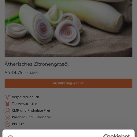
Ätherisches Zitronengrasöl
Ab
€
4.75
inc. MwSt
Ausführung wählen
Vegan freundlich
Tierversuchsfrei
CMR und Phthalate Frei
Paraben und Silikon frei
PEG Frei