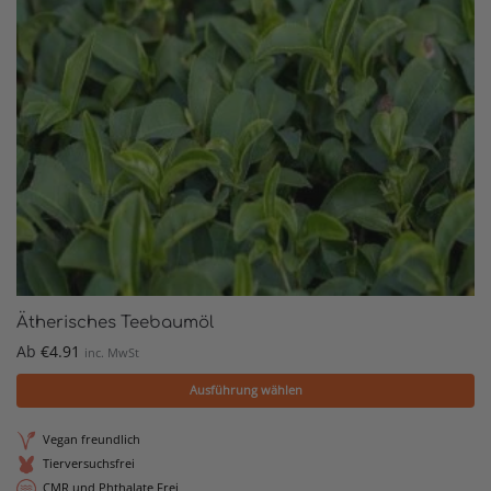
Ätherisches Teebaumöl
Ab
€
4.91
inc. MwSt
Ausführung wählen
Vegan freundlich
Tierversuchsfrei
CMR und Phthalate Frei