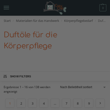
0
Start
Materialien für das Handwerk
Körperpflegebedarf
Duftöle für die Körperpflege
/
/
/
Duftöle für die
Körperpflege
SHOW FILTERS
Ergebnisse 1 – 16 von 138 werden
angezeigt
1
2
3
4
…
7
8
9