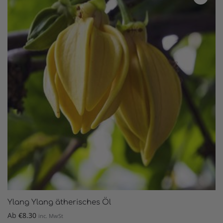
Ylang Ylang ätherisches Öl
Ab
€
8.30
inc. MwSt