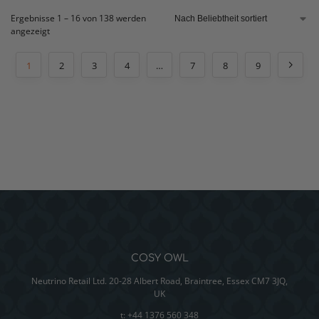
Ergebnisse 1 – 16 von 138 werden
angezeigt
1
2
3
4
…
7
8
9
COSY OWL
Neutrino Retail Ltd. 20-28 Albert Road, Braintree, Essex CM7 3JQ,
UK
t: +44 1376 560 348