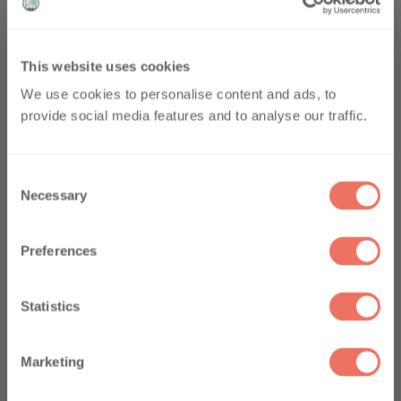
This website uses cookies
10% auf die erste
We use cookies to personalise content and ads, to
provide social media features and to analyse our traffic.
Bestellung
Abonnieren Sie unseren Newsletter und
C
erhalten Sie 10 % Rabatt auf Ihre erste
Necessary
o
Bestellung. Wir informieren Sie regelmäßig
über Angebote, Rabatte und hilfreiche
n
Tipps.
s
Preferences
Premier nom
e
n
t
Statistics
Email
S
e
Marketing
l
e
Jetzt registrieren