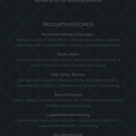
Machen wir es uns nachhaltig gemütlich
PRODUKTKATEGORIEN
Kerzenherstellung Lieferungen
Wachse
|
Dochte
|
Farbstoffe
|
Glimmerpulver & Glitter
|
Duftöle
|
Ätherische Öle
|
Kerzenbehälter
|
Extras
|
Bündel
|
Weihnachten
Wachs-Melts
Wachse
|
Formen für Wachs-Melts
|
Farbstoffe
|
Glimmerpulver &
Glitzer
|
Ätherische Öle
|
Duftöle
|
Ausrüstung
Seife Selber Machen
Schmelz und Guss-Seife
|
Basisöle und Butter
|
Seifenformen
|
Essentielle Öle
|
Duftöle
|
Glimmerpulver & Glitter
|
Ausrüstung
Reed-Diffusoren
Diffusor Basisöl
|
Duftöle
|
Ätherische Öle
|
Diffusorflasche
|
Stäbchen
für Diffusoren
|
Ausrüstung
Lippenbalsamherstellung
Lippenbalsam Basis
|
Ätherische Öle
|
Lippenbalsam Farbtöne
|
Lippenbalsam-Behälter
|
Ausrüstung
Bartölherstellung