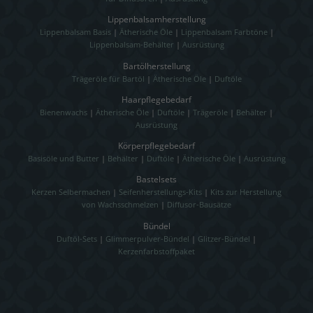
Lippenbalsamherstellung
Lippenbalsam Basis
|
Ätherische Öle
|
Lippenbalsam Farbtöne
|
Lippenbalsam-Behälter
|
Ausrüstung
Bartölherstellung
Trägeröle für Bartöl
|
Ätherische Öle
|
Duftöle
Haarpflegebedarf
Bienenwachs
|
Ätherische Öle
|
Duftöle
|
Trägeröle
|
Behälter
|
Ausrüstung
Körperpflegebedarf
Basisöle und Butter
|
Behälter
|
Duftöle
|
Ätherische Öle
|
Ausrüstung
Bastelsets
Kerzen Selbermachen
|
Seifenherstellungs-Kits
|
Kits zur Herstellung
von Wachsschmelzen
|
Diffusor-Bausätze
Bündel
Duftöl-Sets
|
Glimmerpulver-Bündel
|
Glitzer-Bündel
|
Kerzenfarbstoffpaket