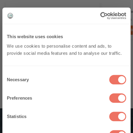
Wachsschmelzform – Muscheln – 15
Wachsschmel
€
4.14
€
3.74
inc. MwSt
inc. MwSt
Benachrichtigt werden
B
This website uses cookies
10% auf die erste
We use cookies to personalise content and ads, to
provide social media features and to analyse our traffic.
Bestellung
Abonnieren Sie unseren Newsletter und
C
erhalten Sie 10 % Rabatt auf Ihre erste
Necessary
o
Bestellung. Wir informieren Sie regelmäßig
über Angebote, Rabatte und hilfreiche
n
Tipps.
s
Preferences
Premier nom
e
n
t
Statistics
Email
S
e