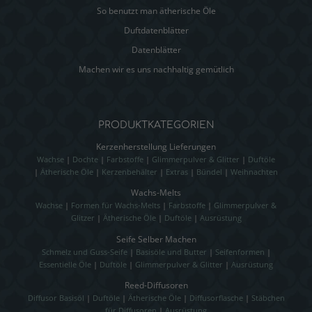
So benutzt man ätherische Öle
Duftdatenblätter
Datenblätter
Machen wir es uns nachhaltig gemütlich
PRODUKTKATEGORIEN
Kerzenherstellung Lieferungen
Wachse
|
Dochte
|
Farbstoffe
|
Glimmerpulver & Glitter
|
Duftöle
|
Ätherische Öle
|
Kerzenbehälter
|
Extras
|
Bündel
|
Weihnachten
Wachs-Melts
Wachse
|
Formen für Wachs-Melts
|
Farbstoffe
|
Glimmerpulver &
Glitzer
|
Ätherische Öle
|
Duftöle
|
Ausrüstung
Seife Selber Machen
Schmelz und Guss-Seife
|
Basisöle und Butter
|
Seifenformen
|
Essentielle Öle
|
Duftöle
|
Glimmerpulver & Glitter
|
Ausrüstung
Reed-Diffusoren
Diffusor Basisöl
|
Duftöle
|
Ätherische Öle
|
Diffusorflasche
|
Stäbchen
für Diffusoren
|
Ausrüstung