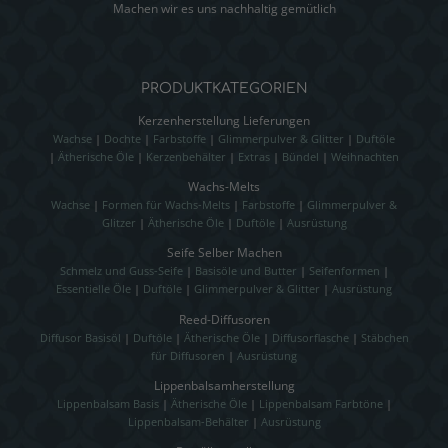
Machen wir es uns nachhaltig gemütlich
PRODUKTKATEGORIEN
Kerzenherstellung Lieferungen
Wachse
|
Dochte
|
Farbstoffe
|
Glimmerpulver & Glitter
|
Duftöle
|
Ätherische Öle
|
Kerzenbehälter
|
Extras
|
Bündel
|
Weihnachten
Wachs-Melts
Wachse
|
Formen für Wachs-Melts
|
Farbstoffe
|
Glimmerpulver &
Glitzer
|
Ätherische Öle
|
Duftöle
|
Ausrüstung
Seife Selber Machen
Schmelz und Guss-Seife
|
Basisöle und Butter
|
Seifenformen
|
Essentielle Öle
|
Duftöle
|
Glimmerpulver & Glitter
|
Ausrüstung
Reed-Diffusoren
Diffusor Basisöl
|
Duftöle
|
Ätherische Öle
|
Diffusorflasche
|
Stäbchen
für Diffusoren
|
Ausrüstung
Lippenbalsamherstellung
Lippenbalsam Basis
|
Ätherische Öle
|
Lippenbalsam Farbtöne
|
Lippenbalsam-Behälter
|
Ausrüstung