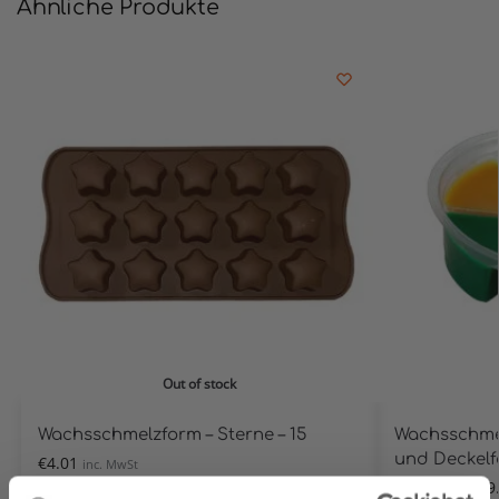
Ähnliche Produkte
Out of stock
Wachsschmelzform – Sterne – 15
Wachsschme
und Deckelf
€
4.01
inc. MwSt
€
12.11
–
€
109