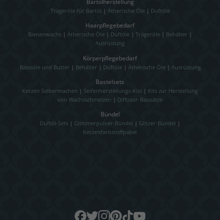
Bartölherstellung
Trägeröle für Bartöl
|
Ätherische Öle
|
Duftöle
Haarpflegebedarf
Bienenwachs
|
Ätherische Öle
|
Duftöle
|
Trägeröle
|
Behälter
|
Ausrüstung
Körperpflegebedarf
Basisöle und Butter
|
Behälter
|
Duftöle
|
Ätherische Öle
|
Ausrüstung
Bastelsets
Kerzen Selbermachen
|
Seifenherstellungs-Kits
|
Kits zur Herstellung
von Wachsschmelzen
|
Diffusor-Bausätze
Bündel
Duftöl-Sets
|
Glimmerpulver-Bündel
|
Glitzer-Bündel
|
Kerzenfarbstoffpaket