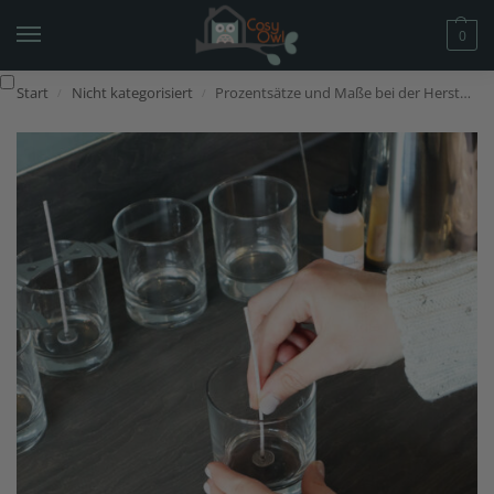
0
Start
Nicht kategorisiert
Prozentsätze und Maße bei der Herstellung von Kerzen
/
/