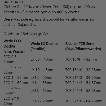
aufrunden
Ziehen Sie 20 % von dieser Zahl (100) ab, um 400 zu
erhalten – Sie benötigen also 400 g Wachs.
Diese Methode eignet sich sowohl für Paraffinwachs als
auch für Sojawachs.
Docht auf Behältergröße
Wedo ECO
Wedo LX Dochte
Bits der TCR-Serie
Dochte
(Paraffin)
(Soja-/Pflanzenwachs)
(alles Wachs)
ECO 0.5 –
LX 08 – 40mm
TCR 15/8 – <32mm
50mm
ECO 0.75 –
LX 10 – 45mm
TCR 18/10 – 32-38mm
53mm
ECO 1 – 55mm
LX12 – 50mm
TCR 21/12 – 39-50mm
ECO 2 – 60mm
LX14 – 55mm
TCR 24/12 – 51-57mm
ECO 4/6 –
LX16 – 65mm
TCR 24/14 – 58-63mm
65mm
ECO 8/10 –
LX18 – 75mm
TCR 27/16 – 64-75mm
70mm