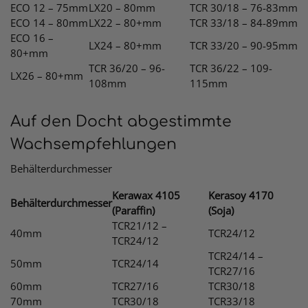
ECO 12 – 75mm
LX20 – 80mm
TCR 30/18 – 76-83mm
ECO 14 – 80mm
LX22 – 80+mm
TCR 33/18 – 84-89mm
ECO 16 –
LX24 – 80+mm
TCR 33/20 – 90-95mm
80+mm
TCR 36/20 – 96-
TCR 36/22 – 109-
LX26 – 80+mm
108mm
115mm
Auf den Docht abgestimmte
Wachsempfehlungen
Behälterdurchmesser
Kerawax 4105
Kerasoy 4170
Behälterdurchmesser
(Paraffin)
(Soja)
TCR21/12 –
40mm
TCR24/12
TCR24/12
TCR24/14 –
50mm
TCR24/14
TCR27/16
60mm
TCR27/16
TCR30/18
70mm
TCR30/18
TCR33/18