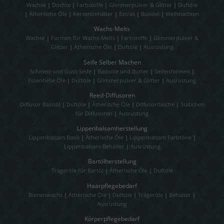
Wachse
|
Dochte
|
Farbstoffe
|
Glimmerpulver & Glitter
|
Duftöle
|
Ätherische Öle
|
Kerzenbehälter
|
Extras
|
Bündel
|
Weihnachten
Wachs-Melts
Wachse
|
Formen für Wachs-Melts
|
Farbstoffe
|
Glimmerpulver &
Glitzer
|
Ätherische Öle
|
Duftöle
|
Ausrüstung
Seife Selber Machen
Schmelz und Guss-Seife
|
Basisöle und Butter
|
Seifenformen
|
Essentielle Öle
|
Duftöle
|
Glimmerpulver & Glitter
|
Ausrüstung
Reed-Diffusoren
Diffusor Basisöl
|
Duftöle
|
Ätherische Öle
|
Diffusorflasche
|
Stäbchen
für Diffusoren
|
Ausrüstung
Lippenbalsamherstellung
Lippenbalsam Basis
|
Ätherische Öle
|
Lippenbalsam Farbtöne
|
Lippenbalsam-Behälter
|
Ausrüstung
Bartölherstellung
Trägeröle für Bartöl
|
Ätherische Öle
|
Duftöle
Haarpflegebedarf
Bienenwachs
|
Ätherische Öle
|
Duftöle
|
Trägeröle
|
Behälter
|
Ausrüstung
Körperpflegebedarf