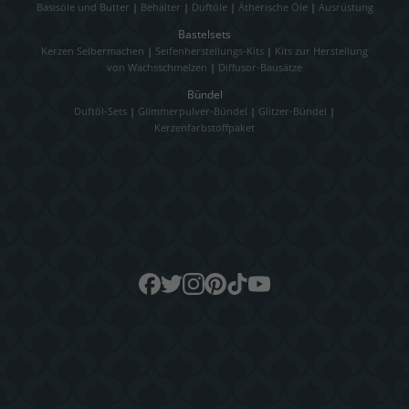
Basisöle und Butter
|
Behälter
|
Duftöle
|
Ätherische Öle
|
Ausrüstung
Bastelsets
Kerzen Selbermachen
|
Seifenherstellungs-Kits
|
Kits zur Herstellung
von Wachsschmelzen
|
Diffusor-Bausätze
Bündel
Duftöl-Sets
|
Glimmerpulver-Bündel
|
Glitzer-Bündel
|
Kerzenfarbstoffpaket