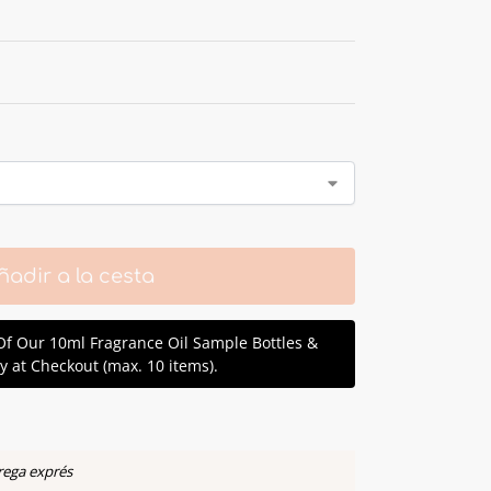
ñadir a la cesta
Of Our 10ml Fragrance Oil Sample Bottles &
y at Checkout (max. 10 items).
rega exprés