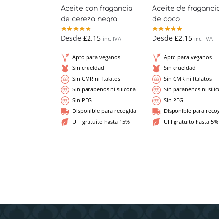
Aceite con fragancia
Aceite de fraganci
de cereza negra
de coco
Desde
£
2.15
Desde
£
2.15
inc. IVA
inc. IVA
Apto para veganos
Apto para veganos
Sin crueldad
Sin crueldad
Sin CMR ni ftalatos
Sin CMR ni ftalatos
Sin parabenos ni silicona
Sin parabenos ni sili
Sin PEG
Sin PEG
Disponible para recogida
Disponible para reco
UFI gratuito hasta 15%
UFI gratuito hasta 5%