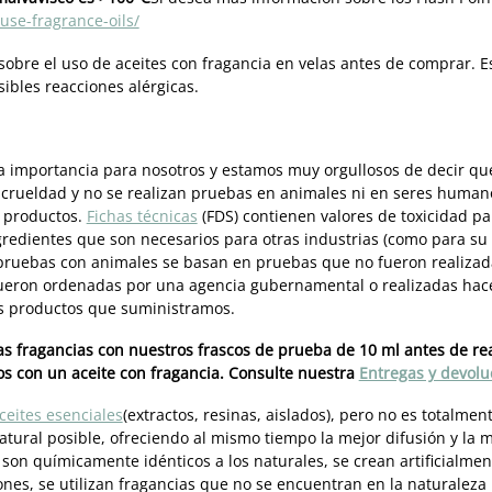
se-fragrance-oils/
obre el uso de aceites con fragancia en velas antes de comprar. Es
sibles reacciones alérgicas.
a importancia para nosotros y estamos muy orgullosos de decir que
 crueldad y no se realizan pruebas en animales ni en seres hum
s productos.
Fichas técnicas
(FDS) contienen valores de toxicidad par
gredientes que son necesarios para otras industrias (como para su 
pruebas con animales se basan en pruebas que no fueron realizad
fueron ordenadas por una agencia gubernamental o realizadas hace
os productos que suministramos.
as fragancias con nuestros frascos de prueba de 10 ml antes de re
s con un aceite con fragancia. Consulte nuestra
Entregas y devolu
ceites esenciales
(extractos, resinas, aislados), pero no es totalme
atural posible, ofreciendo al mismo tiempo la mejor difusión y la 
on químicamente idénticos a los naturales, se crean artificialment
es, se utilizan fragancias que no se encuentran en la naturaleza 