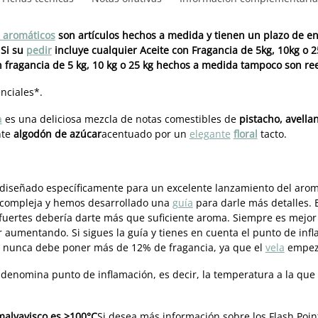
s aromáticos
son artículos hechos a medida y tienen un plazo de en
 Si su
pedir
incluye cualquier Aceite con Fragancia de 5kg, 10kg o 25
n fragancia de 5 kg, 10 kg o 25 kg hechos a medida tampoco son r
nciales*.
a
es una deliciosa mezcla de notas comestibles de
pistacho, avella
nte
algodón de azúcar
acentuado por un
elegante
floral
tacto.
diseñado específicamente para un excelente lanzamiento del aroma,
 compleja y hemos desarrollado una
guía
para darle más detalles. 
fuertes debería darte más que suficiente aroma. Siempre es mejo
r aumentando. Si sigues la guía y tienes en cuenta el punto de in
, nunca debe poner más de 12% de fragancia, ya que el
vela
empezar
 denomina punto de inflamación, es decir, la temperatura a la que 
malvavisco es >100°C
Si desea más información sobre los Flash Point