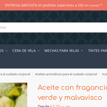
ENTREGA GRATUITA en pedidos superiores a 250
*
IVA incluido
OS
CERA DE VELA
MECHAS PARA VELAS
TINTES PA
a el cuidado corporal
Aceites aromáticos para el cuidado corporal
Ace
/
/
Aceite con fraganci
verde y malvavisco
Desde
£
2.27
inc. IVA