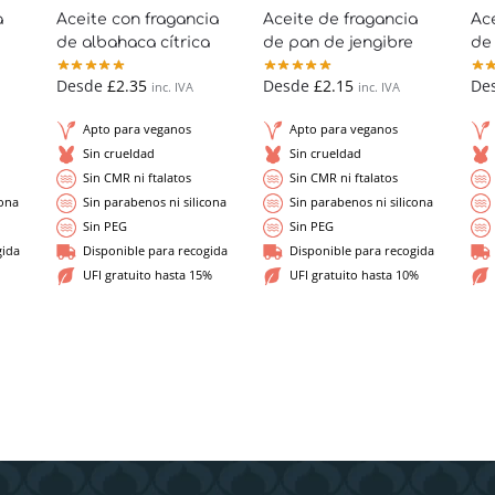
a
Aceite con fragancia
Aceite de fragancia
Ace
de albahaca cítrica
de pan de jengibre
de
Desde
£
2.35
Desde
£
2.15
De
inc. IVA
inc. IVA
Apto para veganos
Apto para veganos
Sin crueldad
Sin crueldad
Sin CMR ni ftalatos
Sin CMR ni ftalatos
cona
Sin parabenos ni silicona
Sin parabenos ni silicona
Sin PEG
Sin PEG
gida
Disponible para recogida
Disponible para recogida
UFI gratuito hasta 15%
UFI gratuito hasta 10%