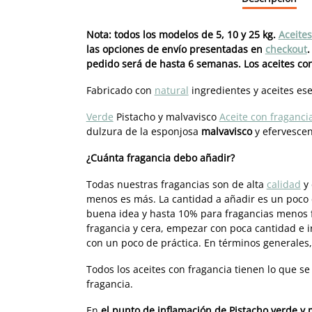
Nota: todos los modelos de 5, 10 y 25 kg.
Aceite
las opciones de envío presentadas en
checkout
.
pedido será de hasta 6 semanas. Los aceites co
Fabricado con
natural
ingredientes y aceites ese
Verde
Pistacho y malvavisco
Aceite con fraganci
dulzura de la esponjosa
malvavisco
y efervesce
¿Cuánta fragancia debo añadir?
Todas nuestras fragancias son de alta
calidad
y 
menos es más. La cantidad a añadir es un poco
buena idea y hasta 10% para fragancias menos 
fragancia y cera, empezar con poca cantidad e i
con un poco de práctica. En términos generales
Todos los aceites con fragancia tienen lo que se
fragancia.
En
el punto de inflamación de Pistacho verde y 