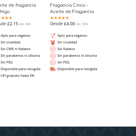
ite de fragancia
Fragancia Cinco -
 higo
Aceite de Fragancia
sde
£
2.15
Desde
£
4.00
inc. IVA
inc. IVA
Apto para veganos
Apto para veganos
Sin crueldad
Sin crueldad
Sin CMR ni ftalatos
Sin ftalatos
Sin parabenos ni silicona
Sin parabenos ni silicona
Sin PEG
Sin PEG
Disponible para recogida
Disponible para recogida
UFI gratuito hasta 5%