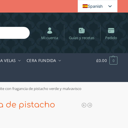
Spanish
English (UK)
Ireland (English)
Dutch
Mi cuenta
Guías y recetas
Pedido
Polish
Swedish
RA VELAS
CERA FUNDIDA
£
0.00
0
Hungarian
German
ite con fragancia de pistacho verde y malvavisco
a de pistacho