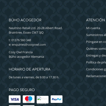
BÚHO ACOGEDOR
ATENCIÓN 
Neutrino Retail Ltd. 20-28 Albert Road,
Mi cuenta
Braintree, Essex CM7 3JQ
Suministros a
t: 01376 560 348
Póngase en c
e:
enquiries@cosyowl.com
Quiénes som
Cosy Owl Francia
Entregas y de
Búho acogedor Alemania
Política de pr
Condiciones g
HORARIO DE APERTURA
Reclamaciones
De lunes a viernes, de 9.00 a 17.30 h.
PAGO SEGURO