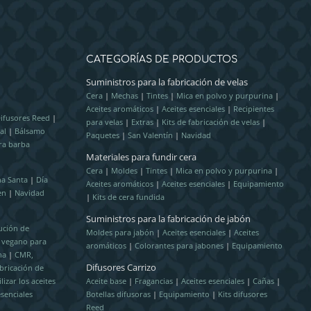
CATEGORÍAS DE PRODUCTOS
Suministros para la fabricación de velas
Cera
|
Mechas
|
Tintes
|
Mica en polvo y purpurina
|
Aceites aromáticos
|
Aceites esenciales
|
Recipientes
ifusores Reed
|
para velas
|
Extras
|
Kits de fabricación de velas
|
al
|
Bálsamo
Paquetes
|
San Valentín
|
Navidad
ra barba
Materiales para fundir cera
Cera
|
Moldes
|
Tintes
|
Mica en polvo y purpurina
|
a Santa
|
Día
Aceites aromáticos
|
Aceites esenciales
|
Equipamiento
en
|
Navidad
|
Kits de cera fundida
Suministros para la fabricación de jabón
ución de
Moldes para jabón
|
Aceites esenciales
|
Aceites
l vegano para
aromáticos
|
Colorantes para jabones
|
Equipamiento
na
|
CMR,
Difusores Carrizo
bricación de
izar los aceites
Aceite base
|
Fragancias
|
Aceites esenciales
|
Cañas
|
esenciales
Botellas difusoras
|
Equipamiento
|
Kits difusores
Reed