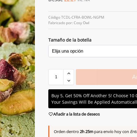
Código TCDL-CFRA-BOWL-NGPM
Fabricado por: Cosy Owl
Tamaño de la botella
A
Buy 5, Get 50% Off Another 5! Choose 10 
Your Savings Will Be Applied Automaticall
Añadir a la lista de deseos
Orden dentro
2h 25m
para envío hoy con
Ent