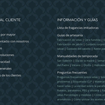
AL CLIENTE
INFORMACIÓN Y GUÍAS
Lista de fragancias imitadoras
l por mayor
Guías de artesanía
Fabricación de velas
|
Cera fundida
|
D
ontacto con nosotros
Fabricación de jabón
|
Cuidado corpor
os
labial
|
Cuidado del cabello
|
Aceite pa
voluciones
Manualidades de temporada
San Valentín
|
Día de la madre
|
Seman
ivacidad
del Padre
|
Verano
|
Otoño
|
Hallowe
enerales
Preguntas frecuentes
 de los clientes
Preguntas frecuentes sobre velas
|
Sol
problemas
|
Etiquetado CLP
|
Materia
hacer velas
|
La verdad sobre la parafi
ftalatos, parabenos, PEG y silicona
|
Fa
velas Porcentajes y medidas
|
Cómo util
aromáticos
|
Cómo utilizar los aceites 