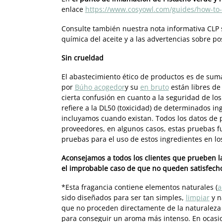
enlace
https://www.cosyowl.com/guides/how-to-u
Consulte también nuestra nota informativa CLP s
química del aceite y a las advertencias sobre po
Sin crueldad
El abastecimiento ético de productos es de sum
por
Búho acogedor
y su
en bruto
están libres de
cierta confusión en cuanto a la seguridad de lo
refiere a la DL50 (toxicidad) de determinados in
incluyamos cuando existan. Todos los datos de 
proveedores, en algunos casos, estas pruebas 
pruebas para el uso de estos ingredientes en l
Aconsejamos a todos los clientes que prueben l
el improbable caso de que no queden satisfecho
*Esta fragancia contiene elementos naturales (
a
sido diseñados para ser tan simples,
limpiar
y n
que no proceden directamente de la naturaleza s
para conseguir un aroma más intenso. En ocasion