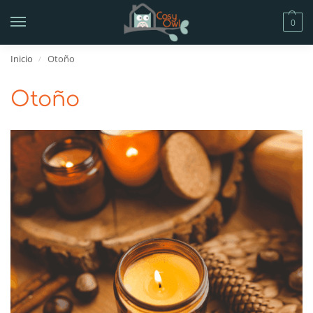
0
Inicio
Otoño
/
Otoño