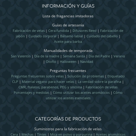
INFORMACIÓN Y GUÍAS
Lista de fragancias imitadoras
Guías de artesanía
Fabricación de velas
|
Cera fundida
|
Difusores Reed
|
Fabricación de
jabón
|
Cuidado corporal
|
Bálsamo labial
|
Cuidado del cabello
|
Aceite para barba
Manualidades de temporada
San Valentín
|
Día de la madre
|
Semana Santa
|
Día del Padre
|
Verano
|
Otoño
|
Halloween
|
Navidad
Preguntas frecuentes
Preguntas frecuentes sobre velas
|
Solución de problemas
|
Etiquetado
CLP
|
Material vegano para hacer velas
|
La verdad sobre la parafina
|
CMR, ftalatos, parabenos, PEG y silicona
|
Fabricación de velas
Porcentajes y medidas
|
Cómo utilizar los aceites aromáticos
|
Cómo
utilizar los aceites esenciales
CATEGORÍAS DE PRODUCTOS
Suministros para la fabricación de velas
Cera
|
Mechas
|
Tintes
|
Mica en polvo y purpurina
|
Aceites aromáticos