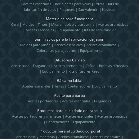
|
Aceites esenciales
|
Recipientes para velas
|
Extras
|
Kits de
fabricación de velas
|
Paquetes
|
San Valentín
|
Navidad
Materiales para fundir cera
Cera
|
Moldes
|
Tintes
|
Mica en polvo y purpurina
|
Aceites aromáticos
|
Aceites esenciales
|
Equipamiento
|
Kits de cera fundida
Suministros para la fabricación de jabón
Moldes para jabón
|
Aceites esenciales
|
Aceites aromáticos
|
Colorantes para jabones
|
Equipamiento
Difusores Carrizo
Aceite base
|
Fragancias
|
Aceites esenciales
|
Cañas
|
Botellas difusoras
|
Equipamiento
|
Kits difusores Reed
Bálsamo labial
Aceites esenciales
|
Tintes
|
Contenedores
|
Equipamiento
Aceite para barba
Aceites portadores
|
Aceites esenciales
|
Fragancias
Productos para el cuidado del cabello
Aceites portadores y mantecas
|
Aceites esenciales
|
Aceites aromáticos
|
Contenedores
|
Equipamiento
Productos para el cuidado corporal
Aceites base y mantecas
|
Aceites aromáticos
|
Aceites esenciales
|