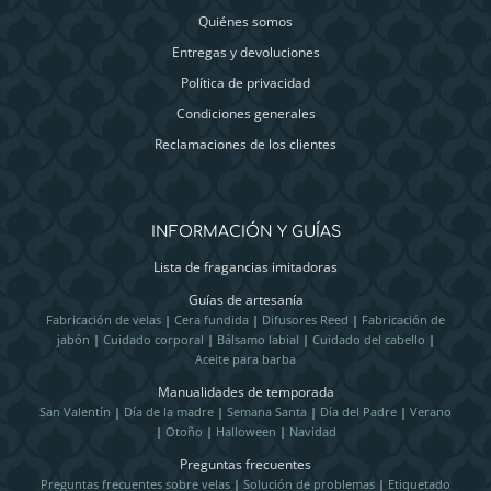
Quiénes somos
Entregas y devoluciones
Política de privacidad
Condiciones generales
Reclamaciones de los clientes
INFORMACIÓN Y GUÍAS
Lista de fragancias imitadoras
Guías de artesanía
Fabricación de velas
|
Cera fundida
|
Difusores Reed
|
Fabricación de
jabón
|
Cuidado corporal
|
Bálsamo labial
|
Cuidado del cabello
|
Aceite para barba
Manualidades de temporada
San Valentín
|
Día de la madre
|
Semana Santa
|
Día del Padre
|
Verano
|
Otoño
|
Halloween
|
Navidad
Preguntas frecuentes
Preguntas frecuentes sobre velas
|
Solución de problemas
|
Etiquetado