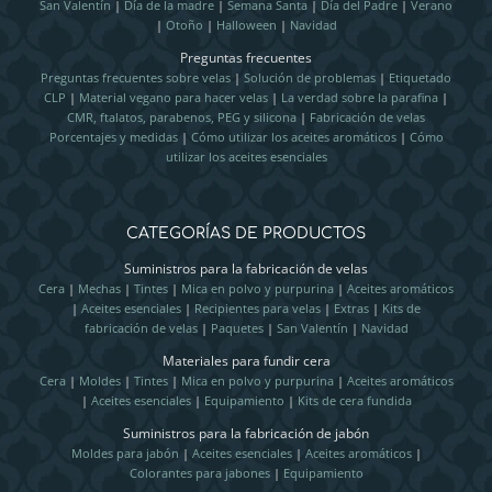
San Valentín
|
Día de la madre
|
Semana Santa
|
Día del Padre
|
Verano
|
Otoño
|
Halloween
|
Navidad
Preguntas frecuentes
Preguntas frecuentes sobre velas
|
Solución de problemas
|
Etiquetado
CLP
|
Material vegano para hacer velas
|
La verdad sobre la parafina
|
CMR, ftalatos, parabenos, PEG y silicona
|
Fabricación de velas
Porcentajes y medidas
|
Cómo utilizar los aceites aromáticos
|
Cómo
utilizar los aceites esenciales
CATEGORÍAS DE PRODUCTOS
Suministros para la fabricación de velas
Cera
|
Mechas
|
Tintes
|
Mica en polvo y purpurina
|
Aceites aromáticos
|
Aceites esenciales
|
Recipientes para velas
|
Extras
|
Kits de
fabricación de velas
|
Paquetes
|
San Valentín
|
Navidad
Materiales para fundir cera
Cera
|
Moldes
|
Tintes
|
Mica en polvo y purpurina
|
Aceites aromáticos
|
Aceites esenciales
|
Equipamiento
|
Kits de cera fundida
Suministros para la fabricación de jabón
Moldes para jabón
|
Aceites esenciales
|
Aceites aromáticos
|
Colorantes para jabones
|
Equipamiento