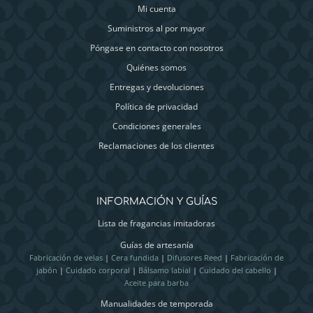
Mi cuenta
Suministros al por mayor
Póngase en contacto con nosotros
Quiénes somos
Entregas y devoluciones
Política de privacidad
Condiciones generales
Reclamaciones de los clientes
INFORMACIÓN Y GUÍAS
Lista de fragancias imitadoras
Guías de artesanía
Fabricación de velas
|
Cera fundida
|
Difusores Reed
|
Fabricación de
jabón
|
Cuidado corporal
|
Bálsamo labial
|
Cuidado del cabello
|
Aceite para barba
Manualidades de temporada