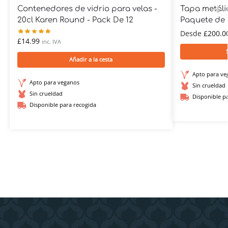
Contenedores de vidrio para velas -
Tapa metáli
20cl Karen Round - Pack De 12
Paquete de 
Desde
£
200.0
£
14.99
inc. IVA
Añadir a la cesta
Apto para ve
Apto para veganos
Sin crueldad
Sin crueldad
Disponible p
Disponible para recogida