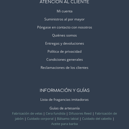
ATENCIÓN AL CLIENTE
Mi cuenta
Suministros al por mayor
Póngase en contacto con nosotros
Quiénes somos
Entregas y devoluciones
Política de privacidad
Condiciones generales
Reclamaciones de los clientes
INFORMACIÓN Y GUÍAS
Lista de fragancias imitadoras
Guías de artesanía
Fabricación de velas
|
Cera fundida
|
Difusores Reed
|
Fabricación de
jabón
|
Cuidado corporal
|
Bálsamo labial
|
Cuidado del cabello
|
Aceite para barba