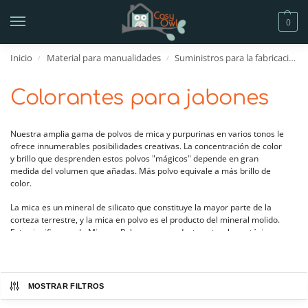
0
Inicio
Material para manualidades
Suministros para la fabricación de jabón
/
/
Colorantes para jabones
Nuestra amplia gama de polvos de mica y purpurinas en varios tonos le
ofrece innumerables posibilidades creativas. La concentración de color
y brillo que desprenden estos polvos "mágicos" depende en gran
medida del volumen que añadas. Más polvo equivale a más brillo de
color.
La mica es un mineral de silicato que constituye la mayor parte de la
corteza terrestre, y la mica en polvo es el producto del mineral molido.
Esto significa que la Mica en Polvo es un producto natural y no tóxico.
La purpurina es una mezcla de partículas microscópicas reflectantes
de formas, colores y tamaños muy variados. Las partículas de
purpurina reflejan y reflejan la luz en diferentes ángulos, dando como
MOSTRAR FILTROS
resultado una superficie brillante y resplandeciente.