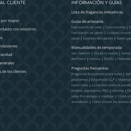
AL CLIENTE
INFORMACIÓN Y GUÍAS
Lista de fragancias imitadoras
l por mayor
Guías de artesanía
Fabricación de velas
|
Cera fundida
|
D
ontacto con nosotros
Fabricación de jabón
|
Cuidado corpor
os
labial
|
Cuidado del cabello
|
Aceite pa
voluciones
Manualidades de temporada
San Valentín
|
Día de la madre
|
Seman
ivacidad
del Padre
|
Verano
|
Otoño
|
Hallowe
enerales
Preguntas frecuentes
 de los clientes
Preguntas frecuentes sobre velas
|
Sol
problemas
|
Etiquetado CLP
|
Materia
hacer velas
|
La verdad sobre la parafi
ftalatos, parabenos, PEG y silicona
|
Fa
velas Porcentajes y medidas
|
Cómo util
aromáticos
|
Cómo utilizar los aceites 