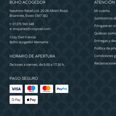
BÚHO ACOGEDOR
ATENCIÓN 
Neutrino Retail Ltd. 20-28 Albert Road,
Mi cuenta
Braintree, Essex CM7 3JQ
Suministros a
t: 01376 560 348
Póngase en c
e:
enquiries@cosyowl.com
Quiénes som
Cosy Owl Francia
Entregas y de
Búho acogedor Alemania
Política de pr
Condiciones g
HORARIO DE APERTURA
Reclamaciones
De lunes a viernes, de 9.00 a 17.30 h.
PAGO SEGURO