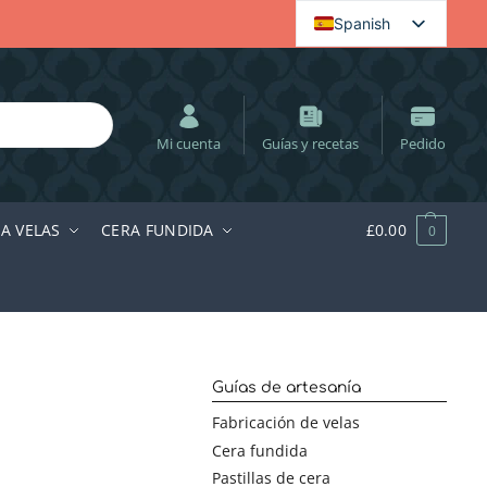
Spanish
English (UK)
Ireland (English)
Dutch
Mi cuenta
Guías y recetas
Pedido
Polish
Swedish
RA VELAS
CERA FUNDIDA
£
0.00
0
Hungarian
German
Guías de artesanía
Fabricación de velas
Cera fundida
Pastillas de cera