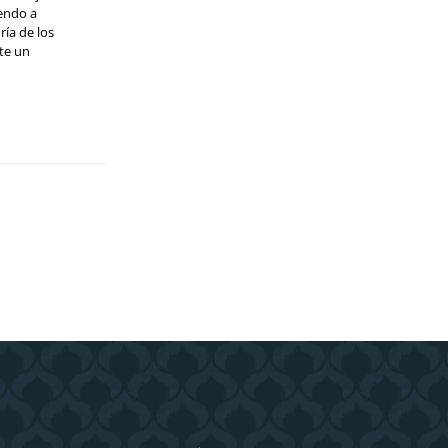
iendo a
ría de los
te un