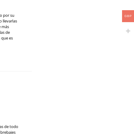
o por su
GBP
 llevarlas
e más
las de
 que es
das de todo
 brebajes