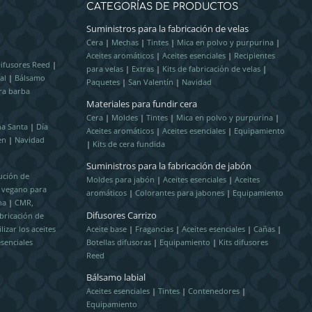
CATEGORÍAS DE PRODUCTOS
Suministros para la fabricación de velas
Cera
|
Mechas
|
Tintes
|
Mica en polvo y purpurina
|
Aceites aromáticos
|
Aceites esenciales
|
Recipientes
ifusores Reed
|
para velas
|
Extras
|
Kits de fabricación de velas
|
al
|
Bálsamo
Paquetes
|
San Valentín
|
Navidad
ra barba
Materiales para fundir cera
Cera
|
Moldes
|
Tintes
|
Mica en polvo y purpurina
|
a Santa
|
Día
Aceites aromáticos
|
Aceites esenciales
|
Equipamiento
en
|
Navidad
|
Kits de cera fundida
Suministros para la fabricación de jabón
ución de
Moldes para jabón
|
Aceites esenciales
|
Aceites
l vegano para
aromáticos
|
Colorantes para jabones
|
Equipamiento
na
|
CMR,
Difusores Carrizo
bricación de
izar los aceites
Aceite base
|
Fragancias
|
Aceites esenciales
|
Cañas
|
esenciales
Botellas difusoras
|
Equipamiento
|
Kits difusores
Reed
Bálsamo labial
Aceites esenciales
|
Tintes
|
Contenedores
|
Equipamiento