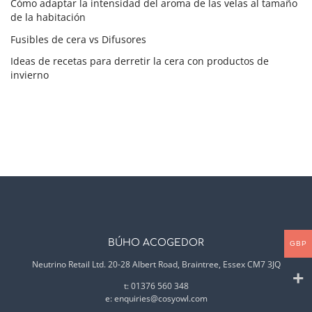
Cómo adaptar la intensidad del aroma de las velas al tamaño
de la habitación
Fusibles de cera vs Difusores
Ideas de recetas para derretir la cera con productos de
invierno
BÚHO ACOGEDOR
GBP
Neutrino Retail Ltd. 20-28 Albert Road, Braintree, Essex CM7 3JQ
t: 01376 560 348
e:
enquiries@cosyowl.com