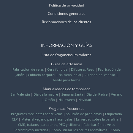
Política de privacidad
Condiciones generales
Reclamaciones de los clientes
INFORMACIÓN Y GUÍAS
Lista de fragancias imitadoras
Guías de artesanía
Fabricación de velas
|
Cera fundida
|
Difusores Reed
|
Fabricación de
jabón
|
Cuidado corporal
|
Bálsamo labial
|
Cuidado del cabello
|
Aceite para barba
Manualidades de temporada
San Valentín
|
Día de la madre
|
Semana Santa
|
Día del Padre
|
Verano
|
Otoño
|
Halloween
|
Navidad
Preguntas frecuentes
Preguntas frecuentes sobre velas
|
Solución de problemas
|
Etiquetado
CLP
|
Material vegano para hacer velas
|
La verdad sobre la parafina
|
CMR, ftalatos, parabenos, PEG y silicona
|
Fabricación de velas
Porcentajes y medidas
|
Cómo utilizar los aceites aromáticos
|
Cómo